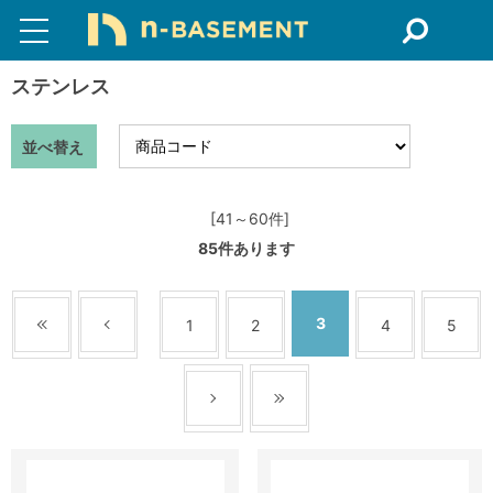
ステンレス
並べ替え
[41～60件]
85
件あります
3
1
2
4
5