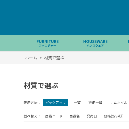
FURNITURE
HOUSEWARE
ファニチャー
ハウスウェア
ホーム
>
材質で選ぶ
材質で選ぶ
表示方法：
ピックアップ
一覧
詳細一覧
サムネイル
並べ替え：
商品コード
商品名
発売日
価格(安い順)