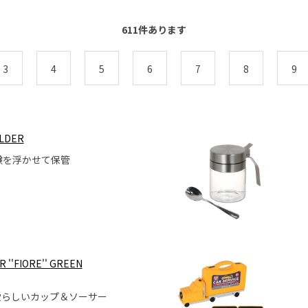
611
件あります
3
4
5
6
7
8
9
OLDER
鹸を浮かせて保管
 ''FIORE'' GREEN
愛らしいカップ＆ソーサー