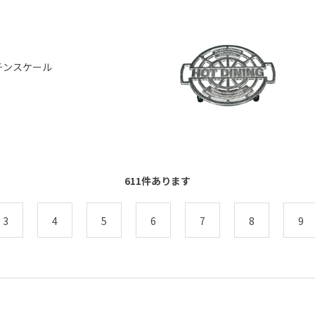
チンスケール
611
件あります
3
4
5
6
7
8
9