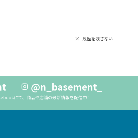
履歴を残さない
nt
@n_basement_
m・Facebookにて、商品や店舗の最新情報を配信中！