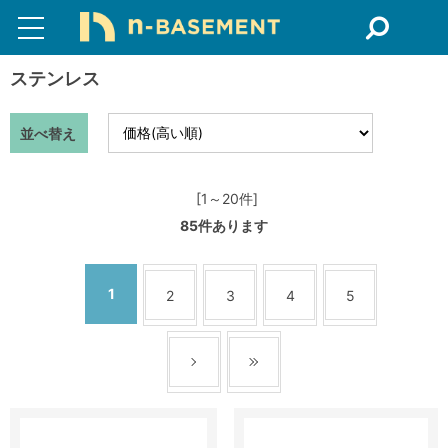
ステンレス
並べ替え
[1～20件]
85
件あります
1
2
3
4
5