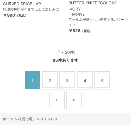
BUTTER KNIFE ''COLON''
CURVED SPICE JAR
IVORY
料理の時間が今まで以上に楽しみに
（IVORY）
￥990
（税込）
フォルムが愛らしい自立するバターナ
イフ
￥528
（税込）
[1～20件]
85
件あります
1
2
3
4
5
ホーム
>
材質で選ぶ
>
ステンレス