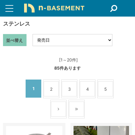
ステンレス
並べ替え
[1～20件]
85
件あります
1
2
3
4
5