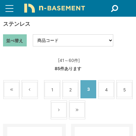
ステンレス
並べ替え
[41～60件]
85
件あります
3
1
2
4
5