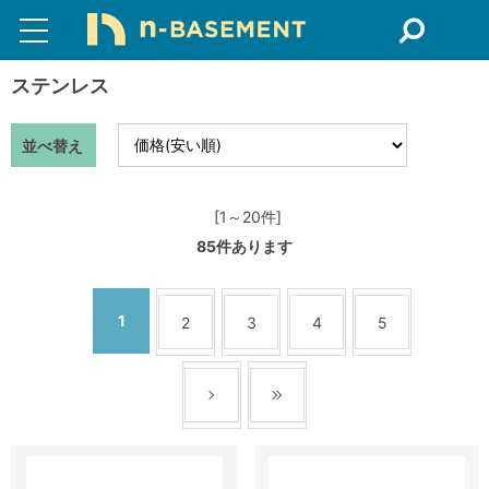
ステンレス
並べ替え
[1～20件]
85
件あります
1
2
3
4
5