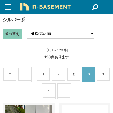
シルバー系
並べ替え
[101～120件]
130
件あります
6
3
4
5
7