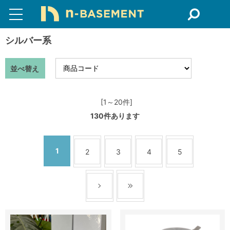
シルバー系
並べ替え
[1～20件]
130
件あります
1
2
3
4
5