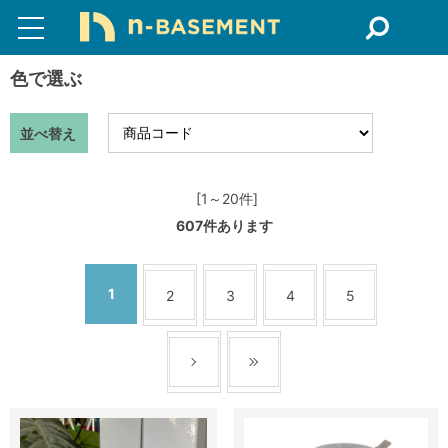
色で選ぶ
並べ替え
[1～20件]
607
件あります
1
2
3
4
5