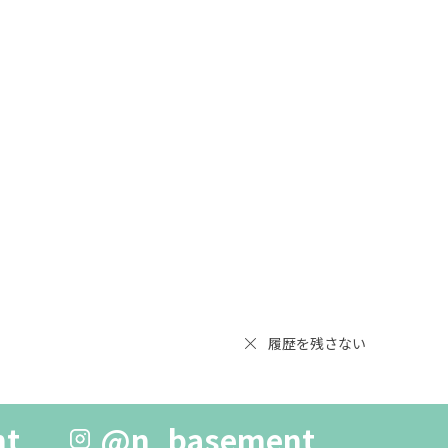
履歴を残さない
nt
@n_basement_