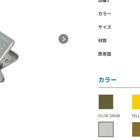
品番1
カラー
サイズ
材質
原産国
カラー
OLIVE DRAB
YEL