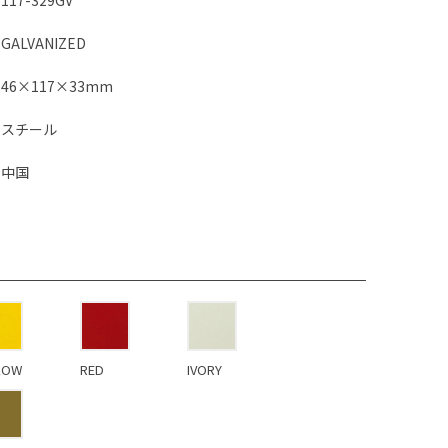
117-329GV
GALVANIZED
46×117×33mm
スチール
中国
LOW
RED
IVORY