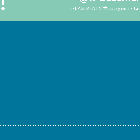
!
n-BASEMENT公式Instagra