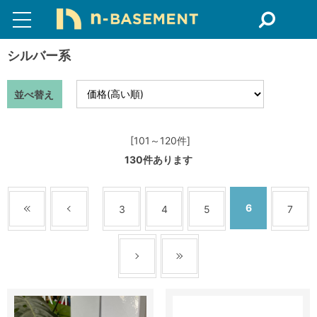
シルバー系
並べ替え
[101～120件]
130
件あります
6
3
4
5
7