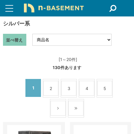
シルバー系
並べ替え
[1～20件]
130
件あります
1
2
3
4
5