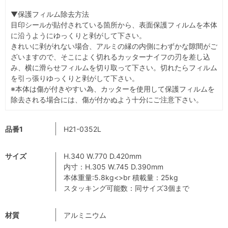
▼保護フィルム除去方法
目印シールが貼付されている箇所から、表面保護フィルムを本体
に沿うようにゆっくりと剥がして下さい。
きれいに剥がれない場合、アルミの縁の内側にわずかな隙間がご
ざいますので、そこによく切れるカッターナイフの刃を差し込
み、横に滑らせフィルムを切り取って下さい。切れたらフィルム
を引っ張りゆっくりと剥がして下さい。
※本体は傷が付きやすい為、カッターを使用して保護フィルムを
除去される場合には、傷が付かぬよう十分にご注意下さい。
品番1
H21-0352L
サイズ
H.340 W.770 D.420mm
内寸：H.305 W.745 D.390mm
本体重量:5.8kg<>br 積載量：25kg
スタッキング可能数：同サイズ3個まで
材質
アルミニウム