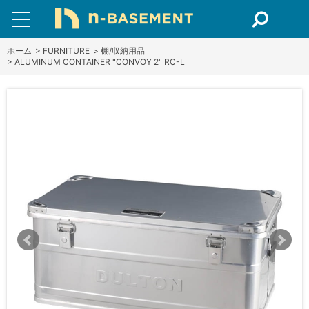
ホーム
>
FURNITURE
>
棚/収納用品
>
ALUMINUM CONTAINER "CONVOY 2" RC-L