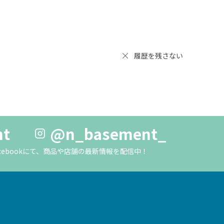
履歴を残さない
nt
@n_basement_
m・Facebookにて、商品や店舗の最新情報を配信中！