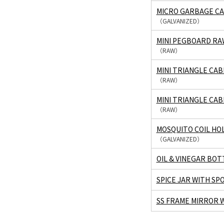
MICRO GARBAGE CA
（GALVANIZED）
MINI PEGBOARD RA
（RAW）
MINI TRIANGLE CAB
（RAW）
MINI TRIANGLE CA
（RAW）
MOSQUITO COIL HO
（GALVANIZED）
OIL & VINEGAR BOT
SPICE JAR WITH SP
SS FRAME MIRROR 