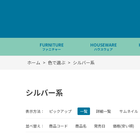
FURNITURE
HOUSEWARE
ファニチャー
ハウスウェア
ホーム
>
色で選ぶ
>
シルバー系
シルバー系
表示方法：
ピックアップ
一覧
詳細一覧
サムネイル
並べ替え：
商品コード
商品名
発売日
価格(安い順)