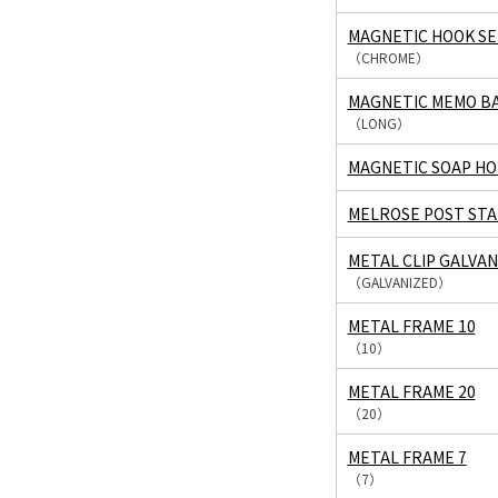
MAGNETIC HOOK SE
（CHROME）
MAGNETIC MEMO B
（LONG）
MAGNETIC SOAP H
MELROSE POST ST
METAL CLIP GALVAN
（GALVANIZED）
METAL FRAME 10
（10）
METAL FRAME 20
（20）
METAL FRAME 7
（7）