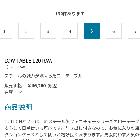
130
件あります
5
1
2
3
4
6
7
LOW TABLE 120 RAW
（120 RAW）
スチールの魅力が詰まったローテーブル
販売価格：
￥46,200
（税込）
在庫：
×
商品説明
DULTONといえば、のスチール製ファニチャーシリーズのローテー
安心して日常使いも可能です。引き出し付きなので、お気に入りの雑
クションケースとして使うと格好良く決まります。男女問わず人気の