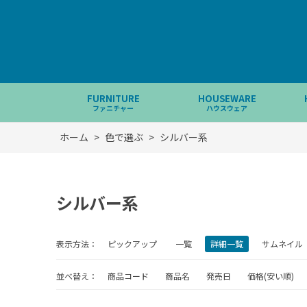
FURNITURE
HOUSEWARE
ファニチャー
ハウスウェア
ホーム
>
色で選ぶ
>
シルバー系
シルバー系
表示方法：
ピックアップ
一覧
詳細一覧
サムネイル
並べ替え：
商品コード
商品名
発売日
価格(安い順)