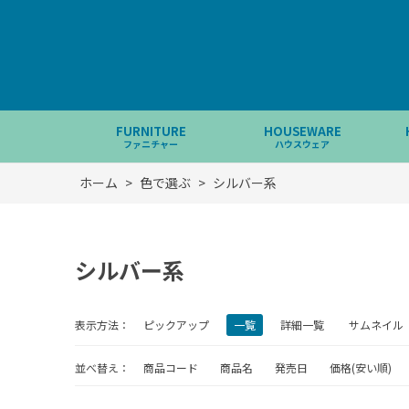
FURNITURE
HOUSEWARE
ファニチャー
ハウスウェア
ホーム
>
色で選ぶ
>
シルバー系
シルバー系
表示方法：
ピックアップ
一覧
詳細一覧
サムネイル
並べ替え：
商品コード
商品名
発売日
価格(安い順)