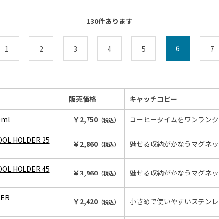
130
件あります
6
1
2
3
4
5
7
販売価格
キャッチコピー
0ml
￥2,750
コーヒータイムをワンランク
（税込）
OOL HOLDER 25
￥2,860
魅せる収納がかなうマグネッ
（税込）
OOL HOLDER 45
￥3,960
魅せる収納がかなうマグネッ
（税込）
VER
￥2,420
小さめで使いやすいステンレ
（税込）