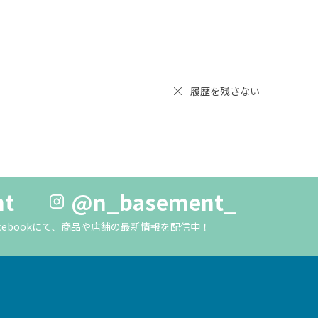
履歴を残さない
nt
@n_basement_
m・Facebookにて、商品や店舗の最新情報を配信中！