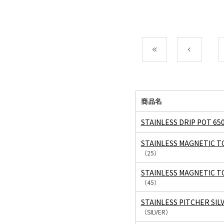
最初
前
商品名
STAINLESS DRIP POT 65
STAINLESS MAGNETIC T
（25）
STAINLESS MAGNETIC T
（45）
STAINLESS PITCHER SIL
（SILVER）