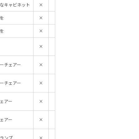
なキャビネット
×
を
×
を
×
×
ーチェアー
×
ーチェアー
×
ェアー
×
ェアー
×
ランプ
×