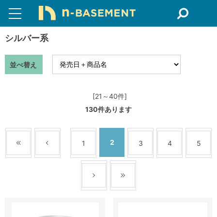
シルバー系
並べ替え
[21～40件]
130
件あります
2
1
3
4
5