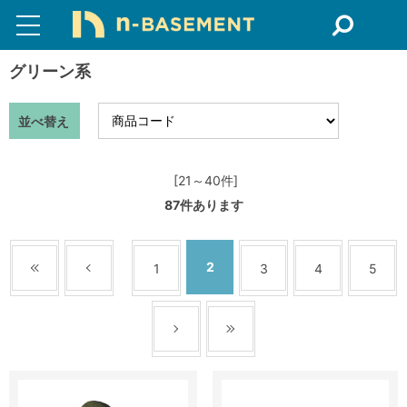
グリーン系
並べ替え
[21～40件]
87
件あります
2
1
3
4
5