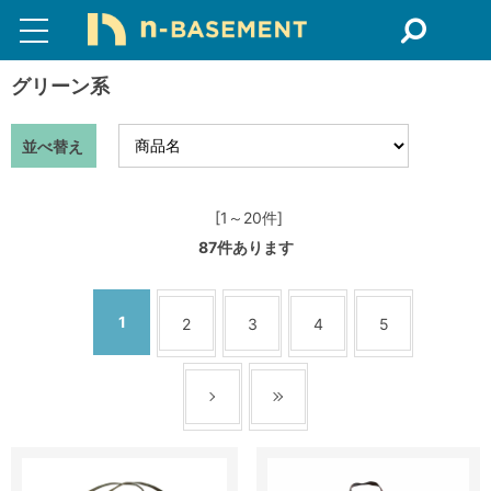
グリーン系
並べ替え
[1～20件]
87
件あります
1
2
3
4
5