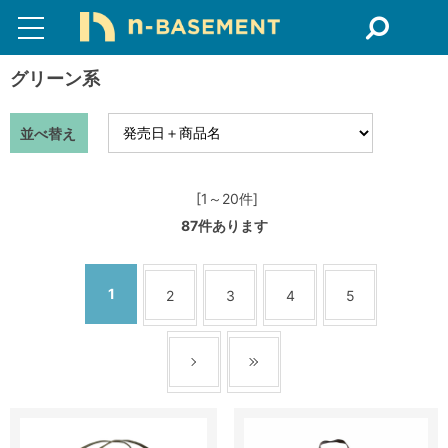
グリーン系
並べ替え
[1～20件]
87
件あります
1
2
3
4
5