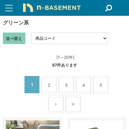
グリーン系
並べ替え
[1～20件]
87
件あります
1
2
3
4
5