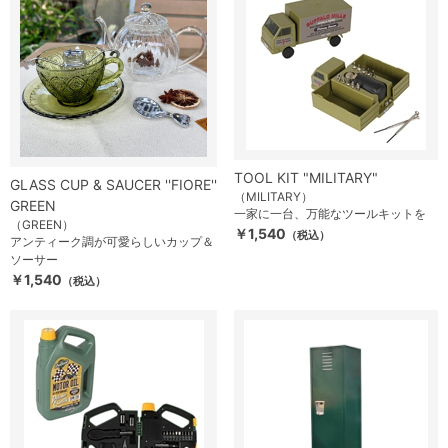
TOOL KIT "MILITARY"
GLASS CUP & SAUCER ''FIORE''
（MILITARY）
GREEN
一家に一台、万能なツールキットを
（GREEN）
￥1,540
（税込）
アンティーク調が可愛らしいカップ＆
ソーサー
￥1,540
（税込）