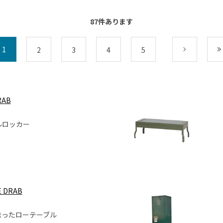
87
件あります
1
2
3
4
5
次
RAB
ルロッカー
E DRAB
まったローテーブル