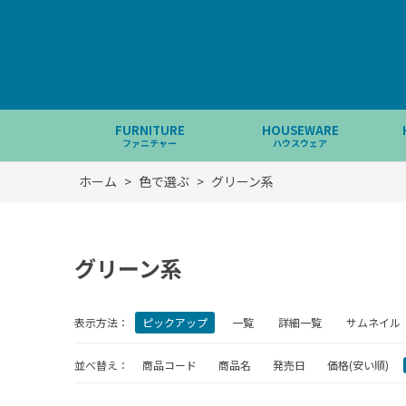
FURNITURE
HOUSEWARE
ファニチャー
ハウスウェア
ホーム
>
色で選ぶ
>
グリーン系
グリーン系
表示方法：
ピックアップ
一覧
詳細一覧
サムネイル
並べ替え：
商品コード
商品名
発売日
価格(安い順)