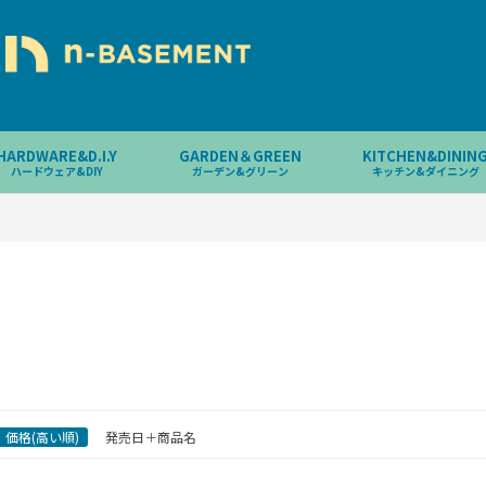
HARDWARE&D.I.Y
GARDEN＆GREEN
KITCHEN&DININ
ハードウェア&DIY
ガーデン&グリーン
キッチン&ダイニング
価格(高い順)
発売日＋商品名