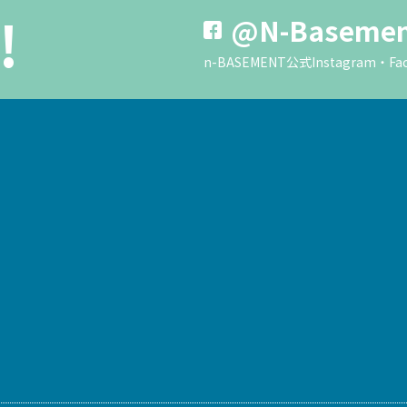
!
@N-Baseme
n-BASEMENT公式Instagra