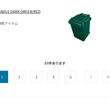
HANDLE DARK GREEN/RED
掃除アイテム
87
件あります
1
2
3
4
5
次