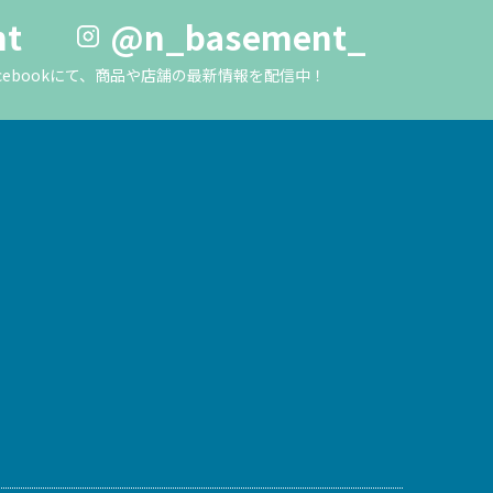
nt
@n_basement_
m・Facebookにて、商品や店舗の最新情報を配信中！