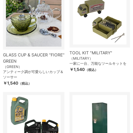
TOOL KIT "MILITARY"
GLASS CUP & SAUCER ''FIORE''
（MILITARY）
GREEN
一家に一台、万能なツールキットを
（GREEN）
￥1,540
（税込）
アンティーク調が可愛らしいカップ＆
ソーサー
￥1,540
（税込）