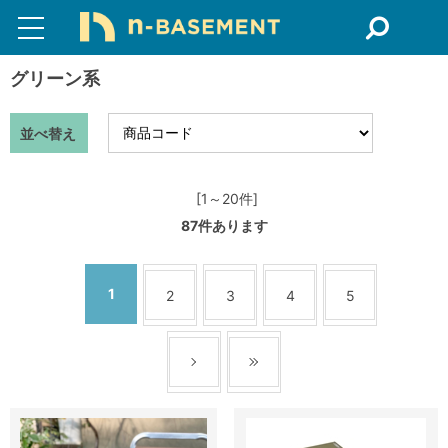
グリーン系
並べ替え
[1～20件]
87
件あります
1
2
3
4
5