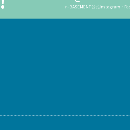
!
n-BASEMENT公式Instagra