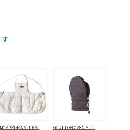
ます
EM" APRON NATURAL
GLUTTON OVEN MITT