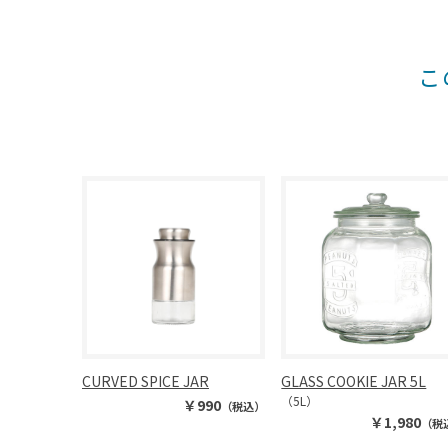
こ
CURVED SPICE JAR
GLASS COOKIE JAR 5L
（5L）
￥990
（税込）
￥1,980
（税