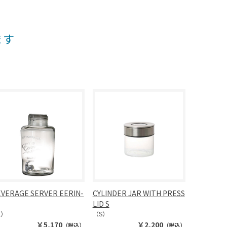
ます
VERAGE SERVER EERIN-
CYLINDER JAR WITH PRESS
LID S
L）
（S）
￥5,170
￥2,200
（税込）
（税込）