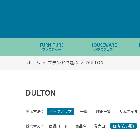
FURNITURE
HOUSEWARE
ファニチャー
ハウスウェア
ホーム
>
ブランドで選ぶ
>
DULTON
DULTON
表示方法：
ピックアップ
一覧
詳細一覧
サムネイル
並べ替え：
商品コード
商品名
発売日
価格(安い順)