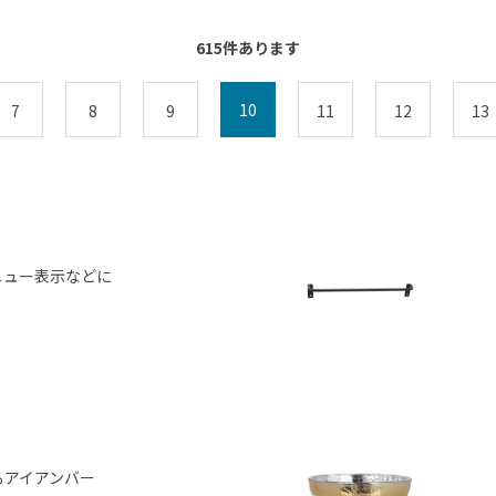
615
件あります
10
7
8
9
11
12
13
ニュー表示などに
るアイアンバー