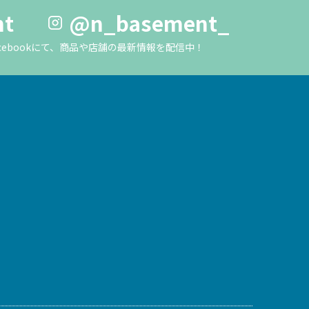
nt
@n_basement_
m・Facebookにて、商品や店舗の最新情報を配信中！