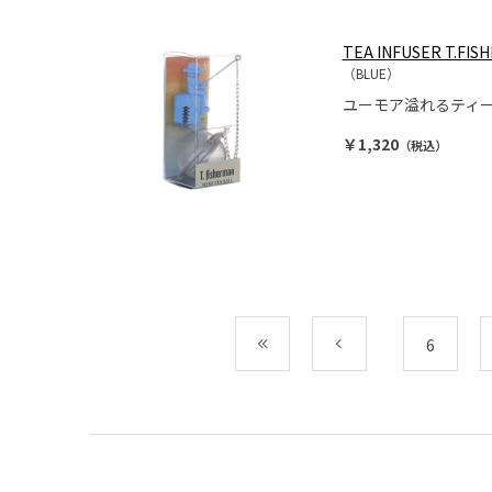
TEA INFUSER T.FIS
（BLUE）
ユーモア溢れるティ
￥1,320
（税込）
最初
前
6