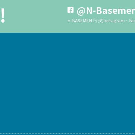
!
@N-Baseme
n-BASEMENT公式Instagra