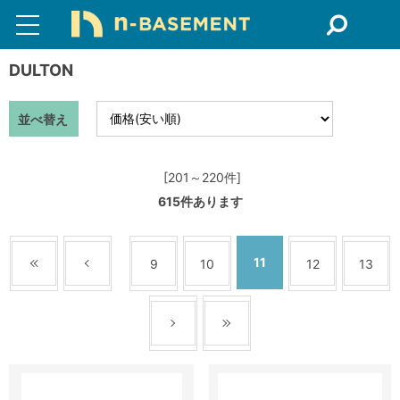
DULTON
並べ替え
[201～220件]
615
件あります
11
9
10
12
13