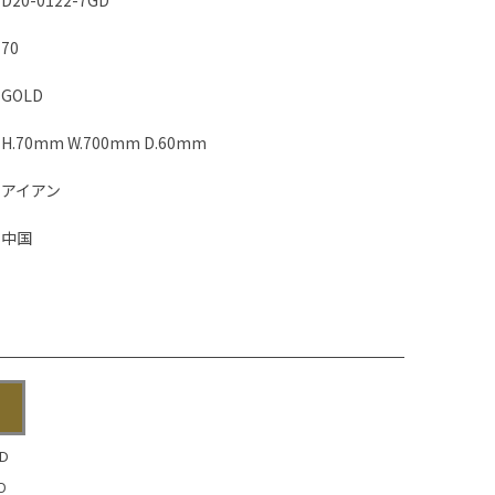
D20-0122-7GD
70
GOLD
H.70mm W.700mm D.60mm
アイアン
中国
D
D