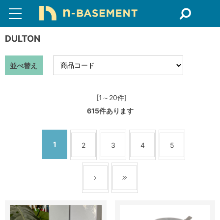
DULTON
並べ替え
[1～20件]
615
件あります
1
2
3
4
5