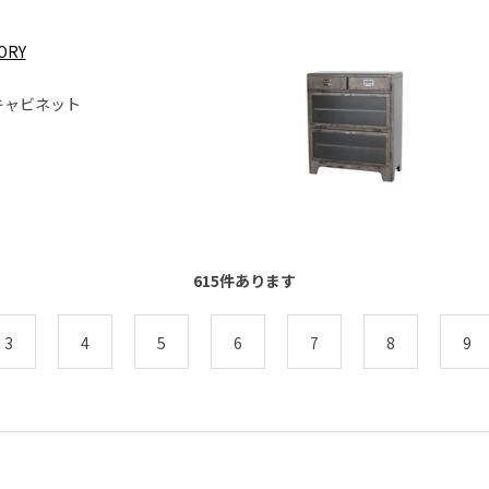
VORY
キャビネット
615
件あります
3
4
5
6
7
8
9