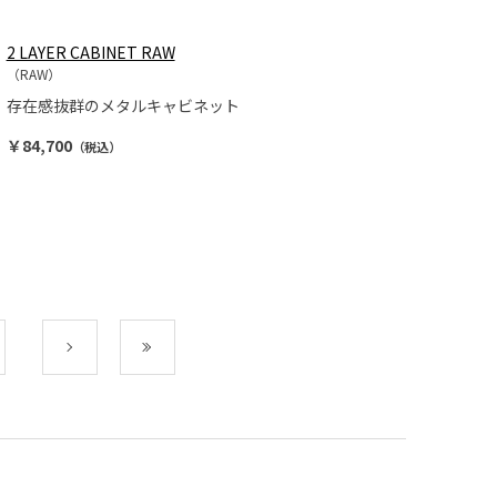
2 LAYER CABINET RAW
（RAW）
存在感抜群のメタルキャビネット
￥84,700
（税込）
次
最後