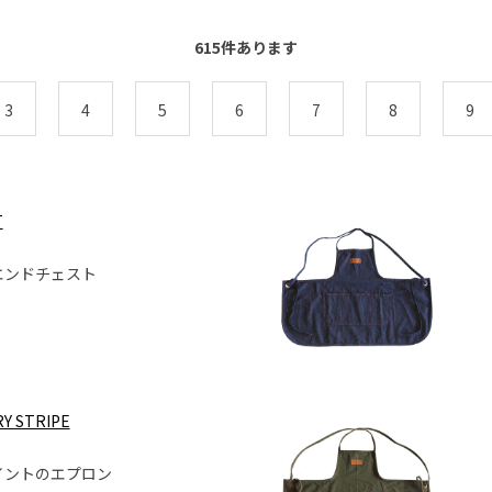
615
件あります
3
4
5
6
7
8
9
T
エンドチェスト
Y STRIPE
ポイントのエプロン