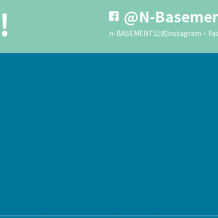
!
@N-Baseme
n-BASEMENT公式Instagra