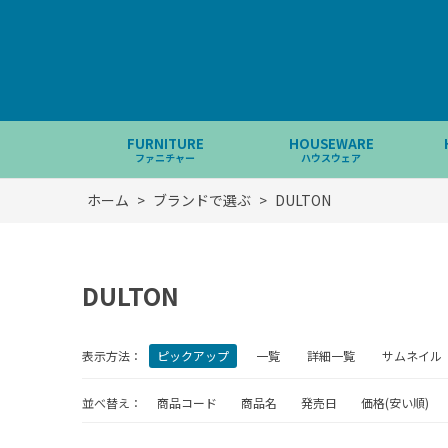
FURNITURE
HOUSEWARE
ファニチャー
ハウスウェア
ホーム
>
ブランドで選ぶ
>
DULTON
DULTON
表示方法：
ピックアップ
一覧
詳細一覧
サムネイル
並べ替え：
商品コード
商品名
発売日
価格(安い順)