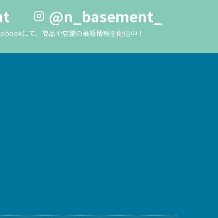
nt
@n_basement_
m・Facebookにて、商品や店舗の最新情報を配信中！