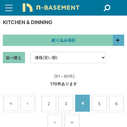
KITCHEN & DINNING
絞り込み項目
並べ替え
[61～80件]
170
件あります
4
2
3
5
6