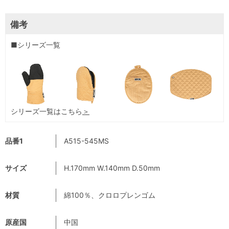
備考
■シリーズ一覧
シリーズ一覧はこちら
＞
品番1
A515-545MS
サイズ
H.170mm W.140mm D.50mm
材質
綿100％、クロロプレンゴム
原産国
中国