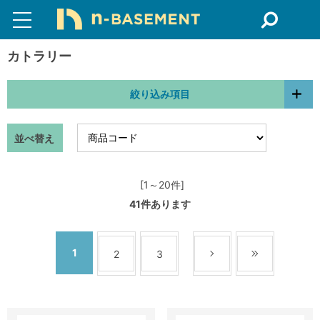
カトラリー
絞り込み項目
並べ替え
[1～20件]
41
件あります
1
2
3