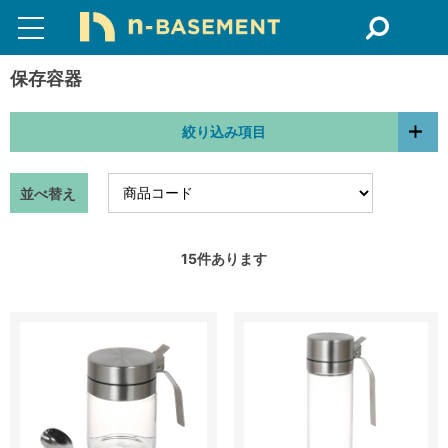
保存容器
絞り込み項目
並べ替え
15
件あります