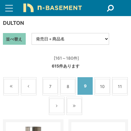
DULTON
並べ替え
[161～180件]
615
件あります
9
7
8
10
11