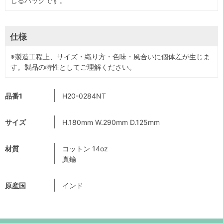
じるバッグです。
仕様
※製造工程上、サイズ・織り方・色味・風合いに個体差が生じま
す。製品の特性としてご理解ください。
品番1
H20-0284NT
サイズ
H.180mm W.290mm D.125mm
材質
コットン 14oz
真鍮
原産国
インド