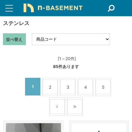
ステンレス
並べ替え
[1～20件]
85
件あります
1
2
3
4
5