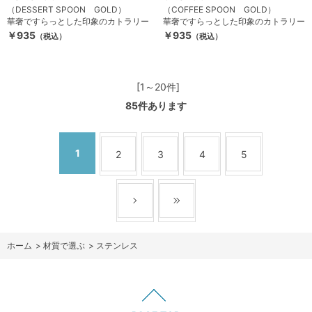
（DESSERT SPOON GOLD）
（COFFEE SPOON GOLD）
華奢ですらっとした印象のカトラリー
華奢ですらっとした印象のカトラリー
￥935
￥935
（税込）
（税込）
[1～20件]
85
件あります
1
2
3
4
5
ホーム
>
材質で選ぶ
>
ステンレス