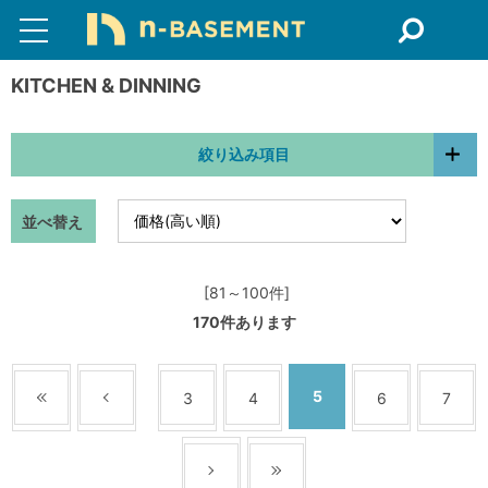
KITCHEN & DINNING
絞り込み項目
並べ替え
[81～100件]
170
件あります
5
3
4
6
7