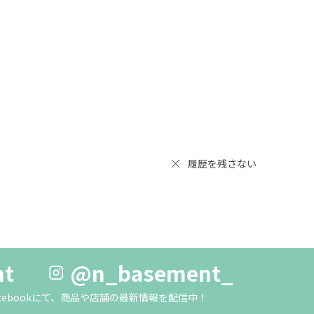
履歴を残さない
nt
@n_basement_
m・Facebookにて、商品や店舗の最新情報を配信中！