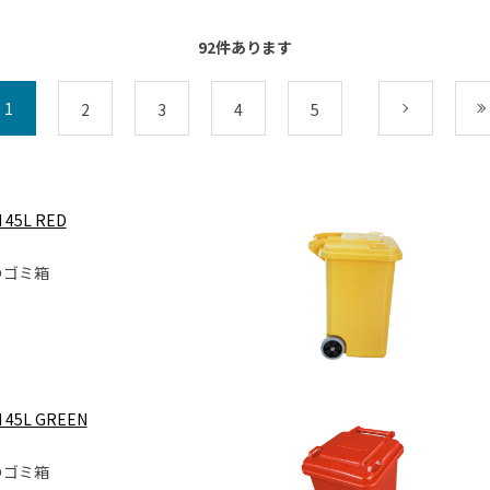
92
件あります
1
2
3
4
5
次
 45L RED
のゴミ箱
 45L GREEN
のゴミ箱