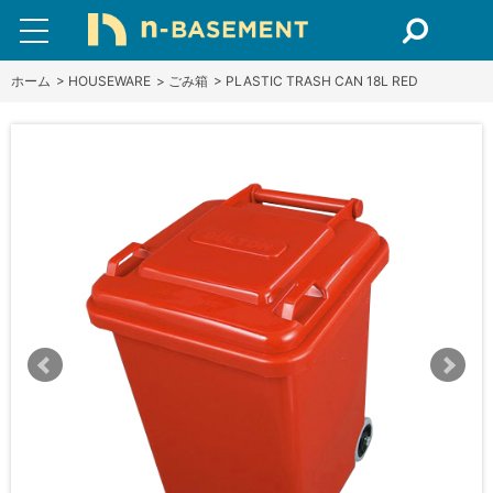
ホーム
>
HOUSEWARE
>
ごみ箱
>
PLASTIC TRASH CAN 18L RED