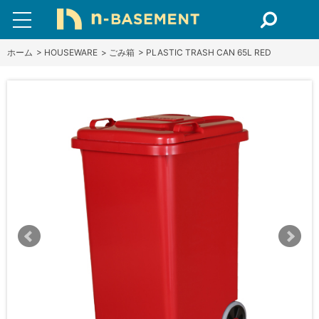
ホーム
>
HOUSEWARE
>
ごみ箱
>
PLASTIC TRASH CAN 65L RED