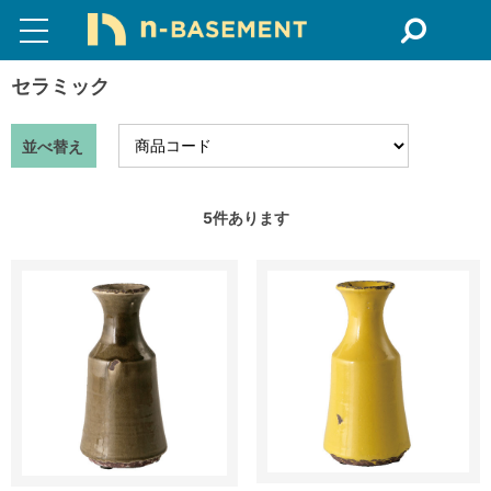
セラミック
並べ替え
5
件あります