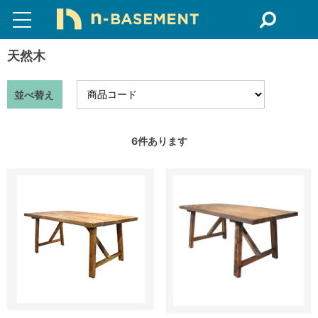
天然木
並べ替え
6
件あります