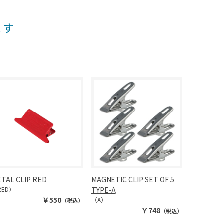
ます
TAL CLIP RED
MAGNETIC CLIP SET OF 5
RED）
TYPE-A
￥550
（A）
（税込）
￥748
（税込）