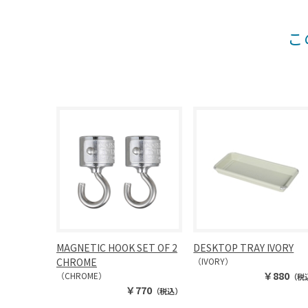
こ
MAGNETIC HOOK SET OF 2
DESKTOP TRAY IVORY
CHROME
（IVORY）
￥880
（CHROME）
（税
￥770
（税込）