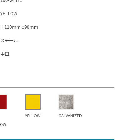
100-244YL
YELLOW
H.110mm φ90mm
スチール
中国
YELLOW
GALVANIZED
OW