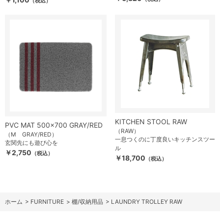
（税込）
KITCHEN STOOL RAW
PVC MAT 500×700 GRAY/RED
（RAW）
（M GRAY/RED）
一息つくのに丁度良いキッチンスツー
玄関先にも遊び心を
ル
￥2,750
（税込）
￥18,700
（税込）
ホーム
>
FURNITURE
>
棚/収納用品
>
LAUNDRY TROLLEY RAW