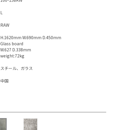
100-158RW
L
RAW
H.1620mm W.690mm D.450mm
Glass board
W.627 D.338mm
weight:72kg
スチール、ガラス
中国