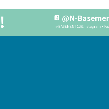
!
@N-Baseme
n-BASEMENT公式Instagra