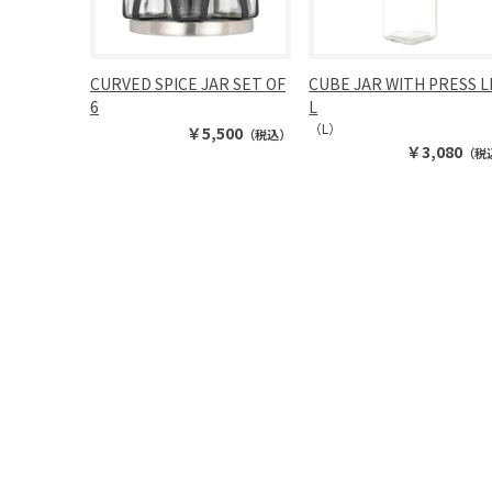
CURVED SPICE JAR SET OF
CUBE JAR WITH PRESS L
6
L
（L）
￥5,500
（税込）
￥3,080
（税