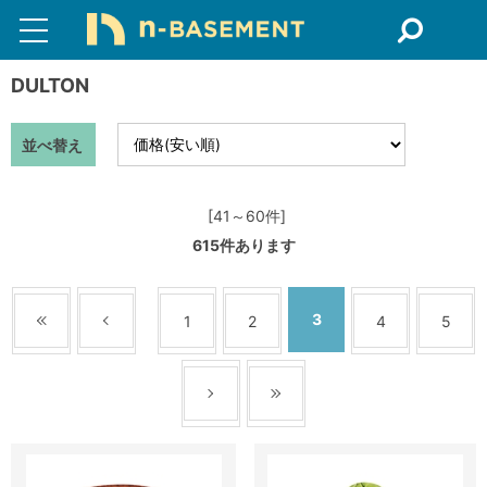
DULTON
並べ替え
[41～60件]
615
件あります
3
1
2
4
5