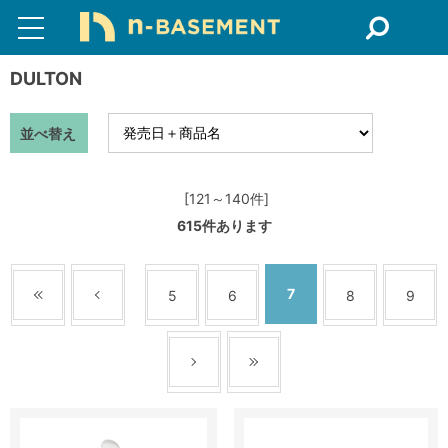
DULTON
並べ替え
[121～140件]
615
件あります
7
5
6
8
9