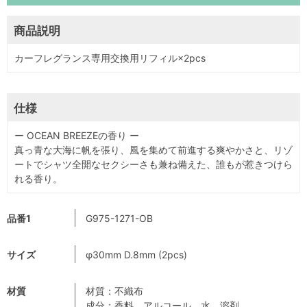
商品説明
カーフレグランス専用交換用リフィル×2pcs
仕様
ー OCEAN BREEZEの香り ー
真っ青な大海に帆を張り、風を集めて前進する爽やかさと、リゾ
ートでシャツ全開なセクシーさも兼ね備えた、誰もが惹きつけら
れる香り。
品番1
G975-1271-OB
サイズ
φ30mm D.8mm (2pcs)
材質
材質：不織布
成分：香料、アルコール、水、溶剤